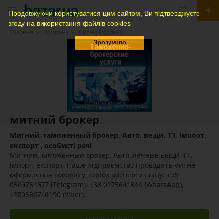
Продовжуючи користуватися цим сайтом, Ви підтверджуєте
згоду на використання файлів cookies
Головна
Компанії
митний брокер
Зрозуміло
митний брокер
Митний, таможенный брокер, Авто, вещи, Т1, імпорт,
експорт , особисті речі
Митний, таможенный брокер, Авто, личные вещи, Т1,
імпорт, експорт. Наше підприємство проводить митне
оформлення товарів у період воєнного стану. +38
0509764677 (Telegram). +38 0975641844 (WhatsApp),
+380636746190 (Viber).
Повідомлення