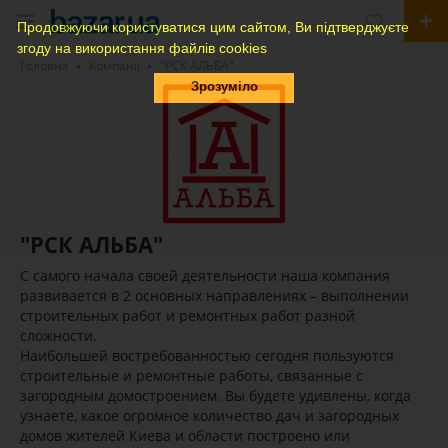
Продовжуючи користуватися цим сайтом, Ви підтверджуєте
згоду на використання файлів cookies
Головна
Компанії
"РСК АЛЬБА"
Зрозуміло
"РСК АЛЬБА"
C cамого начала своей деятельности наша компания
развивается в 2 основных направлениях – выполнении
строительных работ и ремонтных работ разной
сложности.
Наибольшей востребованностью сегодня пользуются
строительные и ремонтные работы, связанные с
загородным домостроением. Вы будете удивлены, когда
узнаете, какое огромное количество дач и загородных
домов жителей Киева и области построено или