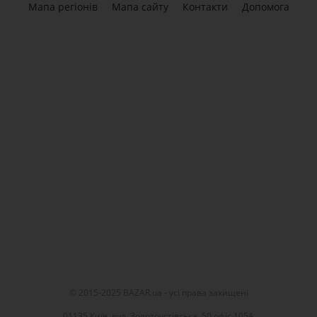
Мапа регіонів
Мапа сайту
Контакти
Допомога
© 2015-2025 BAZAR.ua - усі права захищені
01135 Київ, вул. Золотоустівська, 50 офіс 105А