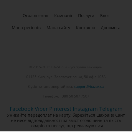
Оголошення
Компанії
Послуги
Блог
Мапа регіонів
Мапа сайту
Контакти
Допомога
© 2015-2025 BAZAR.ua - усі права захищені
01135 Київ, вул. Золотоустівська, 50 офіс 105А
З усіх питань звертайтесь
support@bazar.ua
Телефон: +380 50 507 7507
Facebook
Viber
Pinterest
Instagram
Telegram
Уникайте передоплат на карту, бережіться шахраїв! Сайт
не несе відповідальності за зміст оголошень та якість
товарів та послуг, що рекламуються