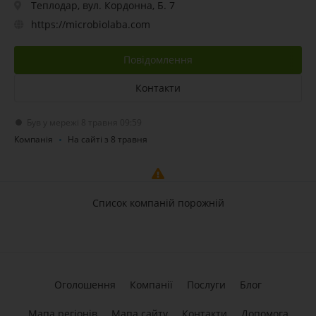
Теплодар, вул. Кордонна, Б. 7
https://microbiolaba.com
Повідомлення
Контакти
Був у мережі 8 травня 09:59
Компанія
На сайті з 8 травня
Список компаній порожній
Оголошення
Компанії
Послуги
Блог
Мапа регіонів
Мапа сайту
Контакти
Допомога