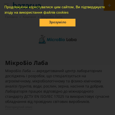
Продовжуючи користуватися цим сайтом, Ви підтверджуєте
згоду на використання файлів cookies
Головна
Компанії
МікроБіо Лаба
Зрозуміло
МікроБіо Лаба
МікроБіо Лаба — акредитований центр лабораторних
досліджень і розробок, що спеціалізується на
агрохімічному, мікробіологічному та фізико-хімічному
аналізі ґрунтів, води, рослин, зерна, насіння та добрив.
Лабораторія працює відповідно до міжнародного
стандарту ДСТУ EN ISO/IEC 17025 та використовує сучасне
обладнання від провідних світових виробників.
Розгорнутий опис