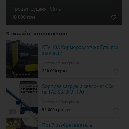
Продаж цуценят бігль
10 000 грн
Звичайні оголошення
КТУ-10А Кормораздатчик Есть все
запчасти
Доставка з Запоріжжя
220 000 грн
Торг
6
Борт для загрузки сеялок зс-30м
на ГАЗ-53, ЗИЛ-130
Доставка з Запоріжжя
52 000 грн
Торг
5
Прт 7 разбрасыватель