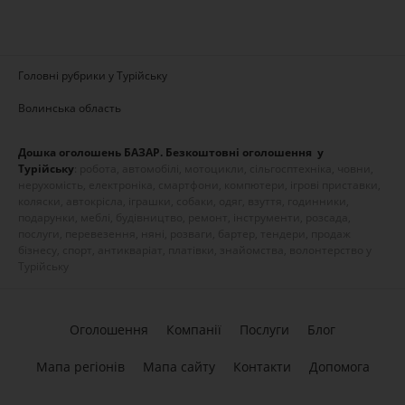
Головні рубрики у Турійську
Волинська область
Дошка оголошень БАЗАР. Безкоштовні оголошення у
Турійську
: робота, автомобілі, мотоцикли, сільгосптехніка, човни,
нерухомість, електроніка, смартфони, компютери, ігрові приставки,
коляски, автокрісла, іграшки, собаки, одяг, взуття, годинники,
подарунки, меблі, будівництво, ремонт, інструменти, розсада,
послуги, перевезення, няні, розваги, бартер, тендери, продаж
бізнесу, спорт, антикваріат, платівки, знайомства, волонтерство у
Турійську
Оголошення
Компанії
Послуги
Блог
Мапа регіонів
Мапа сайту
Контакти
Допомога