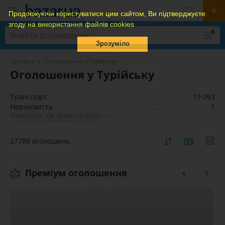
Продовжуючи користуватися цим сайтом, Ви підтверджуєте
згоду на використання файлів cookies
Зрозуміло
Головна
Оголошення у Турійську
Оголошення у Турійську
Транспорт
19 093
Нерухомість
1
Показати ще (8 категорій)
27788 оголошень
Преміум оголошення