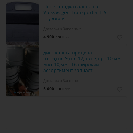
Перегородка салона на
Volkswagen Transporter Т-5
грузовой
Доставка з Запоріжжя
4 900 грн
Торг
диск колеса прицепа
птс-6,птс-9,птс-12,прт-7,прт-10,мжт-8,
мжт-10,мжт-16 широкий
ассортимент запчаст
Доставка з Запоріжжя
5 000 грн
Торг
11