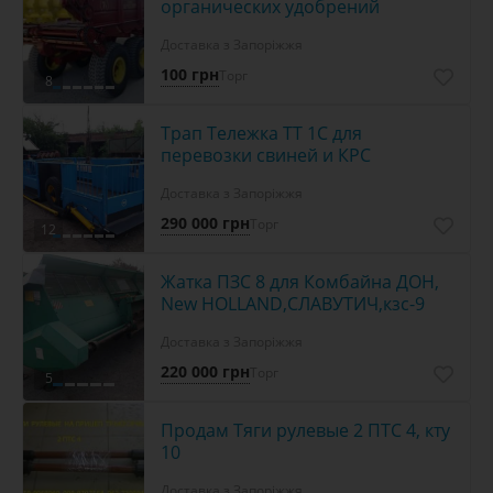
органических удобрений
Доставка з Запоріжжя
100 грн
Торг
8
Трап Тележка ТТ 1С для
перевозки свиней и КРС
Доставка з Запоріжжя
290 000 грн
Торг
12
Жатка ПЗС 8 для Комбайна ДОН,
New HOLLAND,СЛАВУТИЧ,кзс-9
Доставка з Запоріжжя
220 000 грн
Торг
5
Продам Тяги рулевые 2 ПТС 4, кту
10
Доставка з Запоріжжя