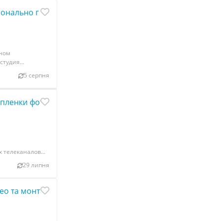
онально г Николаев
ьном
тудия...
5 серпня
пленки фотопленки Слайдов г Николаев
телеканалов...
29 липня
део та монтаж