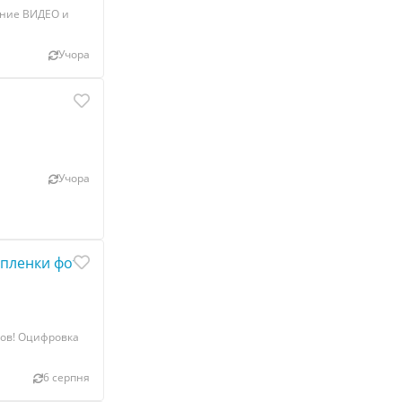
ание ВИДЕО и
Учора
Учора
пленки фотопленки Слайдов г Николаев
пов! Оцифровка
6 серпня