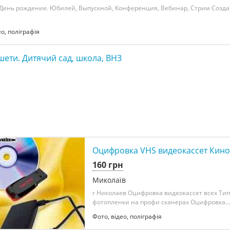
 День рождение. Юбилей, Выпускной, Конференция, Вебинар, Стрим Созд
ео, поліграфія
шети. Дитячий сад, школа, ВНЗ
Оцифровка VHS видеокассет Кино
160 грн
Миколаїв
г Николаев Оцифровка видеокассет всех Ти
фотопленки на профи сканерах Оцифровка...
Фото, відео, поліграфія