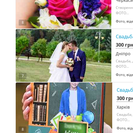
Черкаси
Створенн
ФОТО...
Фото, від
8
Свадьб
300 гр
Дніпро
Свадьба,
ФОТО...
Фото, від
7
Свадьб
300 гр
Харків
Свадьба,
ФОТО...
Фото, від
8