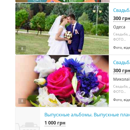
Свадьб
300 гр
Одеса
Свадьба,
ФОТО...
Фото, від
8
Свадьб
300 гр
Миколаї
Свадьба,
ФОТО...
Фото, від
8
Выпускные альбомы. Выпускные планш
1 000 грн