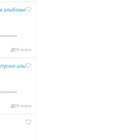
ні альбоми
опоможемо
28 липня
ипускні альбоми
опоможемо
28 липня