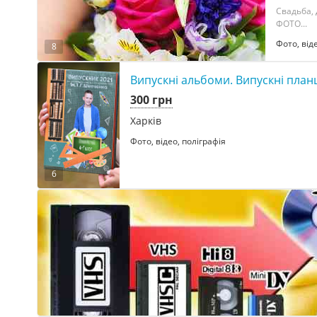
Свадьба,
ФОТО...
Фото, від
8
Випускні альбоми. Випускні план
300 грн
Харків
Фото, відео, поліграфія
6