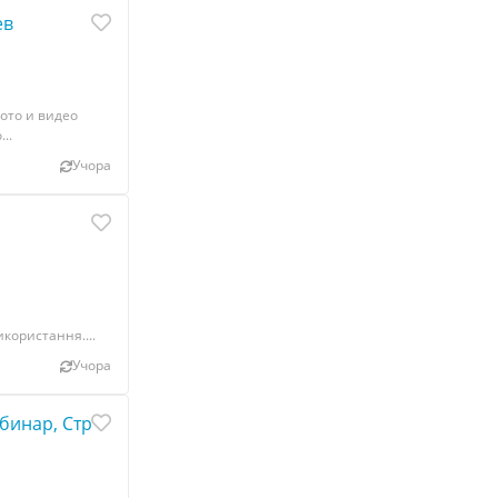
ев
ото и видео
..
Учора
користання....
Учора
ебинар, Стрим