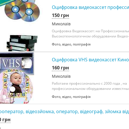
Оцифровка видеокассет професси
150 грн
Миколаїв
Оцифровка Видеокассет: на Профессионал
Высокотехнологичном оборудовании Видео-с
Фото, відео, поліграфія
Оцифровка VHS видеокассет Кино
160 грн
Миколаїв
Работаем профессионально с 2000 года , на
профессиональном оборудовании известных 
Фото, відео, поліграфія
ооператор, відеозйомка, оператор, відеограф, зйомка ві
0 грн
в