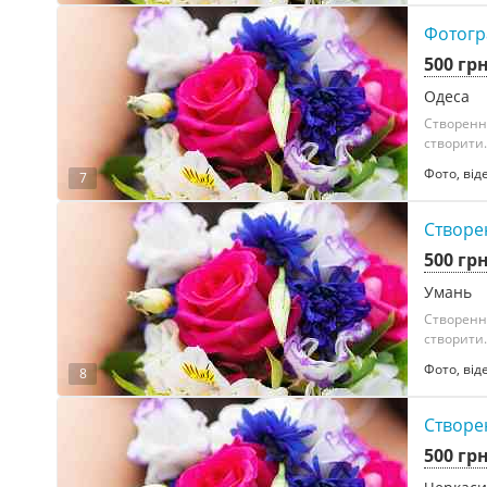
Фотогр
500 гр
Одеса
Створенн
створити.
Фото, від
7
Створе
500 гр
Умань
Створенн
створити.
Фото, від
8
Створе
500 гр