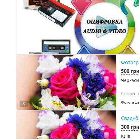
Фотогр
500 гр
Черкаси
Створення
Фото, від
8
Свадьб
300 гр
Київ