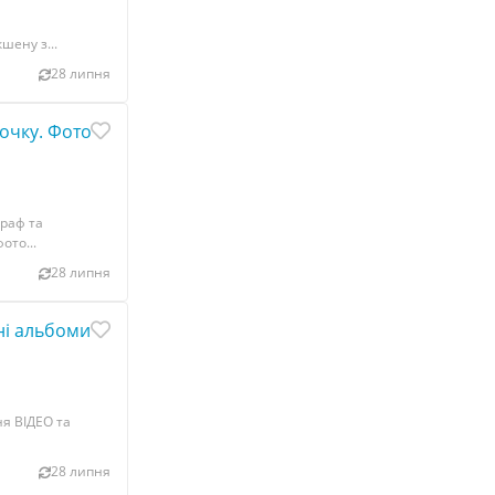
шену з...
28 липня
чку. Фотограф та Відеограф на Новий рік https://kiev.bb
граф та
ото...
28 липня
ні альбоми
я ВІДЕО та
28 липня