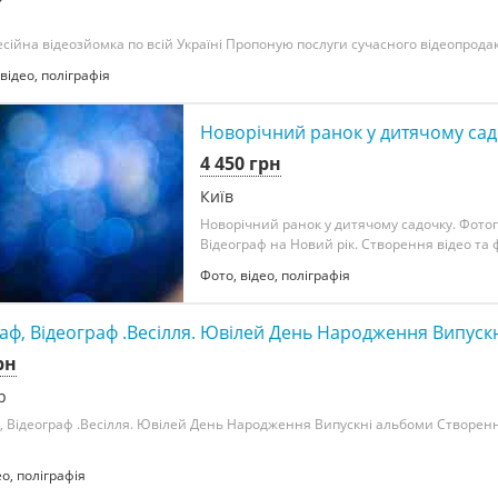
сійна відеозйомка по всій Україні Пропоную послуги сучасного відеопродак
відео, поліграфія
Новорічний ранок у дитячому садо
4 450 грн
Київ
Новорічний ранок у дитячому садочку. Фото
Відеограф на Новий рік. Створення відео та ф
Фото, відео, поліграфія
аф, Відеограф .Весілля. Ювілей День Народження Випуск
рн
р
, Відеограф .Весілля. Ювілей День Народження Випускні альбоми Створенн
ео, поліграфія