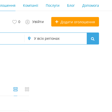
олошення
Компанії
Послуги
Блог
Допомога
0
Увійти
Додати оголошення