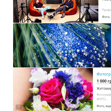
Профе
Фото, 
7
Фотогр
1 000 г
Житоми
Фотограф
ФОТО....
Фото, від
7