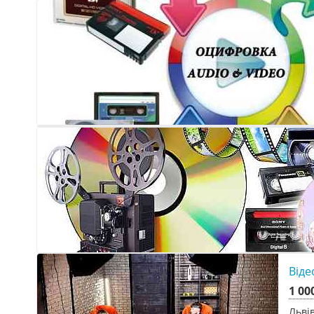
Віде
1 00
Льві