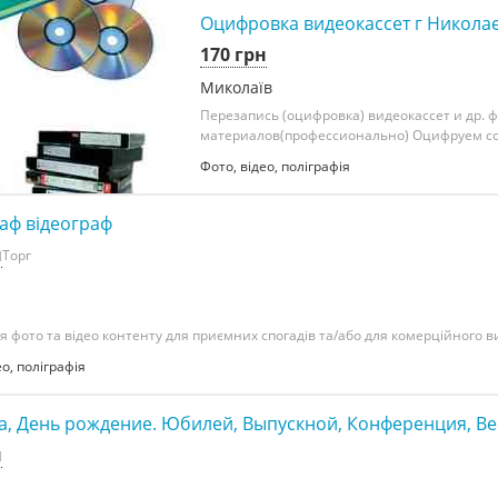
Оцифровка видеокассет г Никола
170 грн
Миколаїв
Перезапись (оцифровка) видеокассет и др. ф
материалов(профессионально) Оцифруем со.
Фото, відео, поліграфія
аф відеограф
н
Торг
 фото та відео контенту для приємних спогадів та/або для комерційного ви
ео, поліграфія
а, День рождение. Юбилей, Выпускной, Конференция, В
н