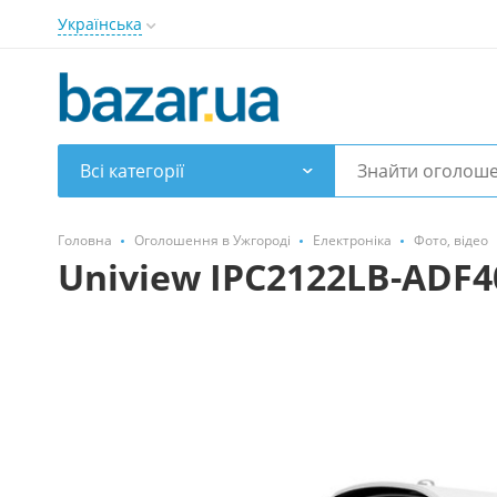
Українська
Всі категорії
Головна
Оголошення в Ужгороді
Електроніка
Фото, відео
Uniview IPC2122LB-ADF