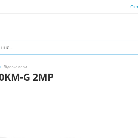
Ог
Відеокамери
40KM-G 2MP