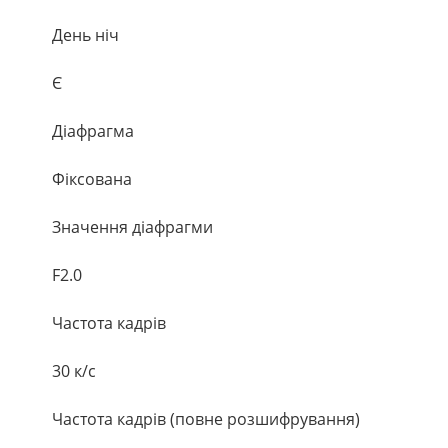
День ніч
Є
Діафрагма
Фіксована
Значення діафрагми
F2.0
Частота кадрів
30 к/с
Частота кадрів (повне розшифрування)