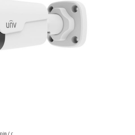
ів / с