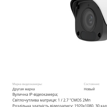
Марка видеокамеры:
Состояние:
Другая марка
Новый
Вулична IP-відеокамера;
Світлочутлива матриця: 1 / 2.7 "CMOS 2Мп
Роздільна здатність відеозапису: 1920x1080, 30 кадр