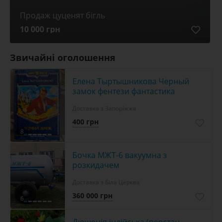
Продаж цуценят бігль
10 000 грн
Звичайні оголошення
Елена Тыртышникова Черный
замок фентези фантастика
Доставка з Запоріжжя
400 грн
8
Бочка МЖТ-6 вакуумна з
розкидачем
Доставка з Біла Церква
360 000 грн
6
Дюшенія індійська (перстач