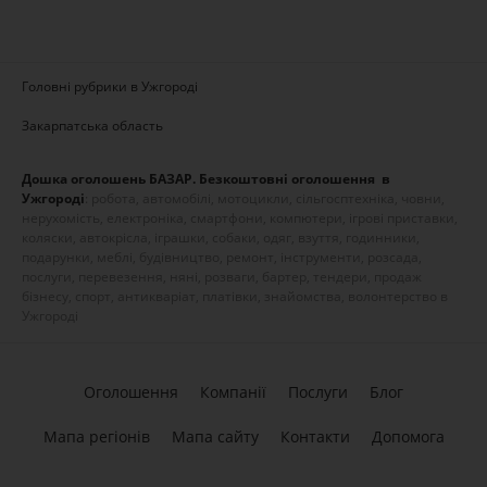
Головні рубрики в Ужгороді
Закарпатська область
Дошка оголошень БАЗАР. Безкоштовні оголошення в
Ужгороді
: робота, автомобілі, мотоцикли, сільгосптехніка, човни,
нерухомість, електроніка, смартфони, компютери, ігрові приставки,
коляски, автокрісла, іграшки, собаки, одяг, взуття, годинники,
подарунки, меблі, будівництво, ремонт, інструменти, розсада,
послуги, перевезення, няні, розваги, бартер, тендери, продаж
бізнесу, спорт, антикваріат, платівки, знайомства, волонтерство в
Ужгороді
Оголошення
Компанії
Послуги
Блог
Мапа регіонів
Мапа сайту
Контакти
Допомога