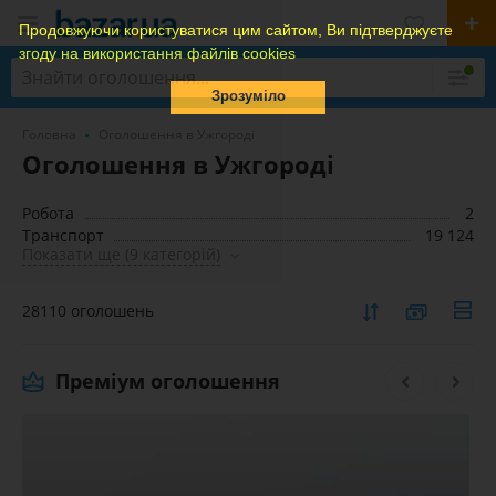
Продовжуючи користуватися цим сайтом, Ви підтверджуєте
згоду на використання файлів cookies
Зрозуміло
Головна
Оголошення в Ужгороді
Оголошення в Ужгороді
Робота
2
Транспорт
19 124
Показати ще (9 категорій)
28110 оголошень
Преміум оголошення