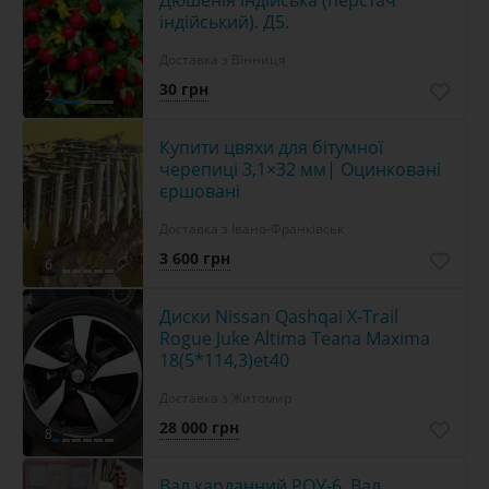
індійський). Д5.
Доставка з Вінниця
30 грн
2
Купити цвяхи для бітумної
черепиці 3,1×32 мм| Оцинковані
єршовані
Доставка з Івано-Франківськ
3 600 грн
6
Диски Nissan Qashqai X-Trail
Rogue Juke Altima Teana Maxima
18(5*114,3)et40
Доставка з Житомир
28 000 грн
8
Вал карданний РОУ-6. Вал