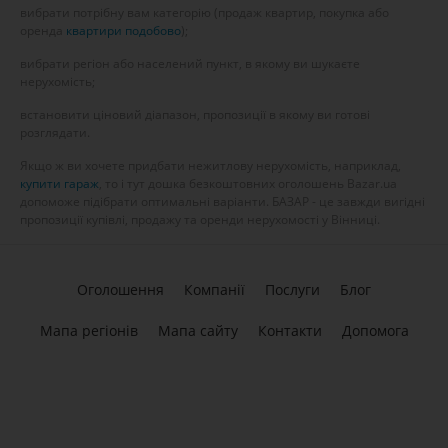
вибрати потрібну вам категорію (продаж квартир, покупка або
оренда
квартири подобово
);
вибрати регіон або населений пункт, в якому ви шукаєте
нерухомість;
встановити ціновий діапазон, пропозиції в якому ви готові
розглядати.
Якщо ж ви хочете придбати нежитлову нерухомість, наприклад,
купити гараж
, то і тут дошка безкоштовних оголошень Bazar.ua
допоможе підібрати оптимальні варіанти. БАЗАР - це завжди вигідні
пропозиції купівлі, продажу та оренди нерухомості у Вінниці.
Оголошення
Компанії
Послуги
Блог
Мапа регіонів
Мапа сайту
Контакти
Допомога