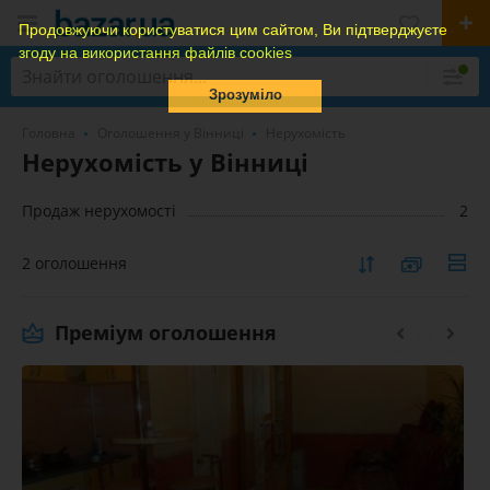
Продовжуючи користуватися цим сайтом, Ви підтверджуєте
згоду на використання файлів cookies
Зрозуміло
Головна
Оголошення у Вінниці
Нерухомість
Нерухомість у Вінниці
Продаж нерухомості
2
2 оголошення
Преміум оголошення