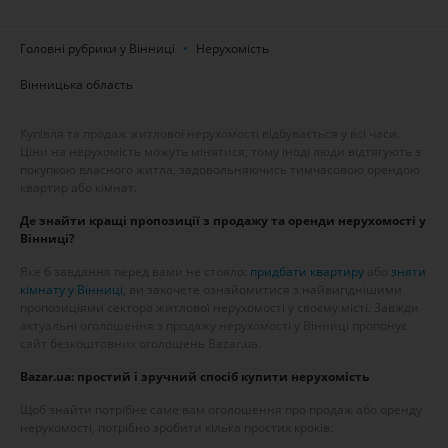
Головні рубрики у Вінниці
Нерухомість
Вінницька область
Купівля та продаж житлової нерухомості відбувається у всі часи.
Ціни на нерухомість можуть мінятися, тому іноді люди відтягують з
покупкою власного житла, задовольняючись тимчасовою орендою
квартир або кімнат.
Де знайти кращі пропозиції з продажу та оренди нерухомості у
Вінниці?
Яке б завдання перед вами не стояло:
придбати квартиру
або
зняти
кімнату у Вінниці
, ви захочете ознайомитися з найвигіднішими
пропозиціями сектора житлової нерухомості у своєму місті. Завжди
актуальні оголошення з продажу нерухомості у Вінниці пропонує
сайт безкоштовних оголошень Bazar.ua.
Bazar.ua: простий і зручний спосіб купити нерухомість
Щоб знайти потрібне саме вам оголошення про продаж або оренду
нерухомості, потрібно зробити кілька простих кроків: