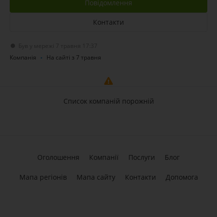
Повідомлення
Контакти
Був у мережі 7 травня 17:37
Компанія
На сайті з 7 травня
Список компаній порожній
Оголошення
Компанії
Послуги
Блог
Мапа регіонів
Мапа сайту
Контакти
Допомога