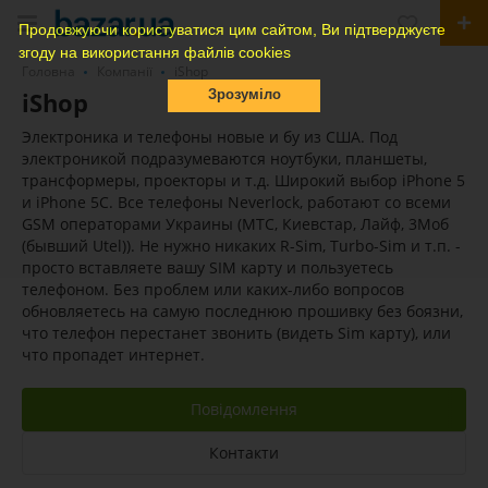
Продовжуючи користуватися цим сайтом, Ви підтверджуєте
згоду на використання файлів cookies
Головна
Компанії
iShop
iShop
Зрозуміло
Электроника и телефоны новые и бу из США. Под
электроникой подразумеваются ноутбуки, планшеты,
трансформеры, проекторы и т.д. Широкий выбор iPhone 5
и iPhone 5C. Все телефоны Neverlock, работают со всеми
GSM операторами Украины (МТС, Киевстар, Лайф, 3Моб
(бывший Utel)). Не нужно никаких R-Sim, Turbo-Sim и т.п. -
просто вставляете вашу SIM карту и пользуетесь
телефоном. Без проблем или каких-либо вопросов
обновляетесь на самую последнюю прошивку без боязни,
что телефон перестанет звонить (видеть Sim карту), или
что пропадет интернет.
Повідомлення
Контакти