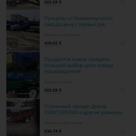
502.68 $
7
Прицепы от Кременчугского
завода,цена с первых рук.
Доставка з Люботин
420.02 $
5
Продаются новые прицепы
большой выбор цена завода
производителя
Доставка з Кілія
502.68 $
4
Усиленный прицеп Днепр
2500/1300/500 и другие размеры
Доставка з Васильків
636.74 $