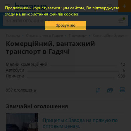
Продовжуючи користуватися цим сайтом, Ви підтверджуєте
згоду на використання файлів cookies
Зрозуміло
Головна
Оголошення в Гадячі
Транспорт
Комерційний, ванта
Комерційний, вантажний
транспорт в Гадячі
Малий комерційний
12
Автобуси
6
Причепи
939
957 оголошень
Звичайні оголошення
Прицепы с Завода на прямую по
оптовым ценам,