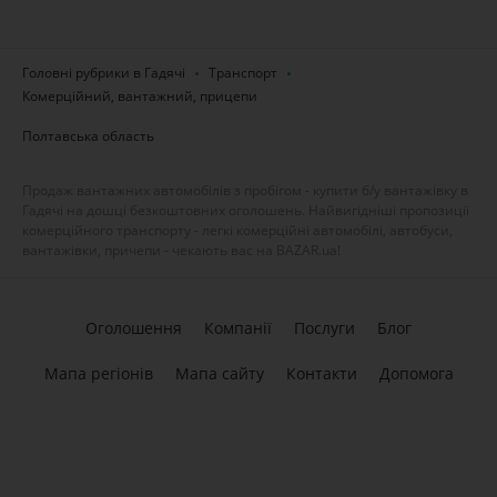
Головні рубрики в Гадячі
Транспорт
Комерційний, вантажний, прицепи
Полтавська область
Продаж вантажних автомобілів з пробігом - купити б/у вантажівку в
Гадячі на дошці безкоштовних оголошень. Найвигідніші пропозиції
комерційного транспорту - легкі комерційні автомобілі, автобуси,
вантажівки, причепи - чекають вас на BAZAR.ua!
Оголошення
Компанії
Послуги
Блог
Мапа регіонів
Мапа сайту
Контакти
Допомога