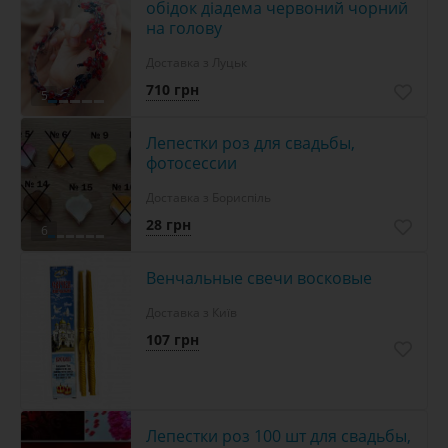
обідок діадема червоний чорний
на голову
Доставка з Луцьк
710 грн
5
Лепестки роз для свадьбы,
фотосессии
Доставка з Бориспіль
28 грн
6
Венчальные свечи восковые
Доставка з Київ
107 грн
Лепестки роз 100 шт для свадьбы,