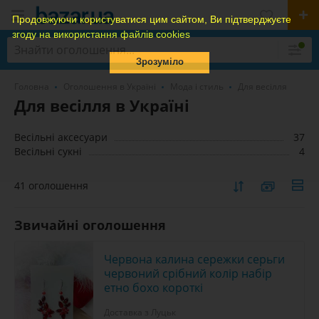
Продовжуючи користуватися цим сайтом, Ви підтверджуєте
згоду на використання файлів cookies
Зрозуміло
Головна
Оголошення в Україні
Мода і стиль
Для весілля
Для весілля в Україні
Весільні аксесуари
37
Весільні сукні
4
41 оголошення
Звичайні оголошення
Червона калина сережки серьги
червоний срібний колір набір
етно бохо короткі
Доставка з Луцьк