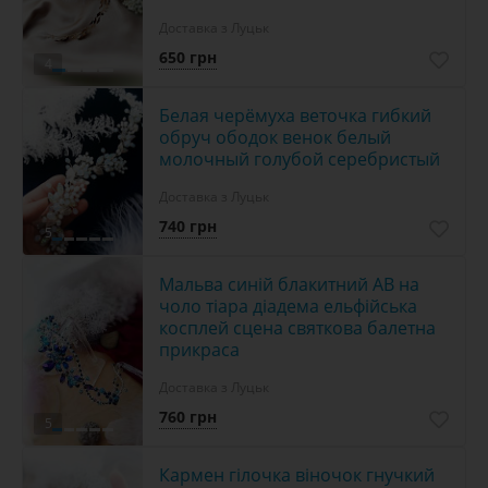
Доставка з Луцьк
650 грн
4
Белая черёмуха веточка гибкий
обруч ободок венок белый
молочный голубой серебристый
Доставка з Луцьк
740 грн
5
Мальва синій блакитний АВ на
чоло тіара діадема ельфійська
косплей сцена святкова балетна
прикраса
Доставка з Луцьк
760 грн
5
Кармен гілочка віночок гнучкий