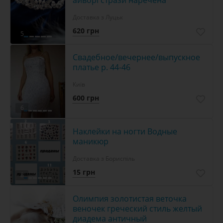
Доставка з Луцьк
620 грн
5
Свадебное/вечернее/выпускное
платье р. 44-46
Київ
600 грн
6
Наклейки на ногти Водные
маникюр
Доставка з Бориспіль
15 грн
8
Олимпия золотистая веточка
веночек греческий стиль желтый
диадема античный