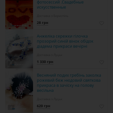
фотосессий .Свадебные
искусственные
Доставка з Бориспіль
28 грн
6
Анжеліка сережки гілочка
прозорий синій вінок обідок
діадема прикраси вечірні
Доставка з Луцьк
1 330 грн
6
Весняний подих гребінь заколка
рожевий беж нюдовий святкова
прикраса в зачіску на голову
весільна
Доставка з Луцьк
620 грн
4