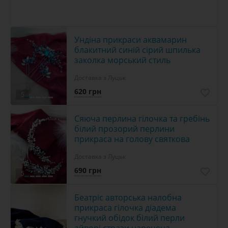
Ундіна прикраси аквамарин
блакитний синій сірий шпилька
заколка морський стиль
Доставка з Луцьк
620 грн
5
Сяюча перлина гілочка та гребінь
білий прозорий перлини
прикраса на голову святкова
Доставка з Луцьк
690 грн
5
Беатріс авторська налобна
прикраса гілочка діадема
гнучкий обідок білий перли
айворі стрази наречена