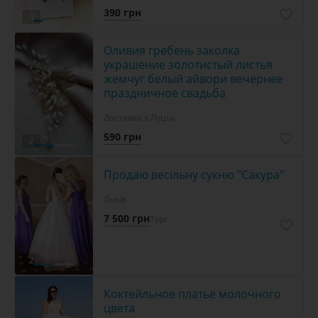
390 грн
4
Оливия гребень заколка
украшение золотистый листья
жемчуг белый айвори вечернее
праздничное свадьба
Доставка з Луцьк
590 грн
2
Продаю весільну сукню "Сакура"
Львів
7 500 грн
Торг
2
Коктейльное платье молочного
цвета