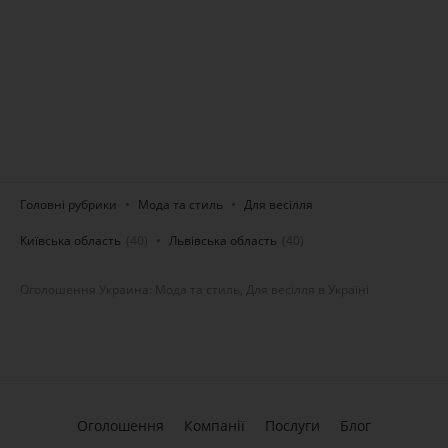
Головні рубрики
Мода та стиль
Для весілля
Київська область
(40)
Львівська область
(40)
Оголошення Украина: Мода та стиль, Для весілля в Україні
Оголошення
Компанії
Послуги
Блог