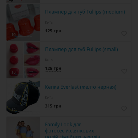
Плампер для губ Fullips (medium)
Київ
125 грн
10
Плампер для губ Fullips (small)
Київ
125 грн
10
Кепка Everlast (желто черная)
Київ
315 грн
12
Family Look для
фотосесій,святкових
подій,сімейних заходів.