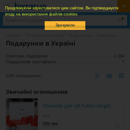
Продовжуючи користуватися цим сайтом, Ви підтверджуєте
згоду на використання файлів cookies
Зрозуміло
Головна
Оголошення в Україні
Мода і стиль
Подарунки
Подарунки в Україні
Сувеніри, подарунки
2 284
Подарункові сертифікати
7
2291 оголошення
Звичайні оголошення
Плампер для губ Fullips (large)
Київ
125 грн
10