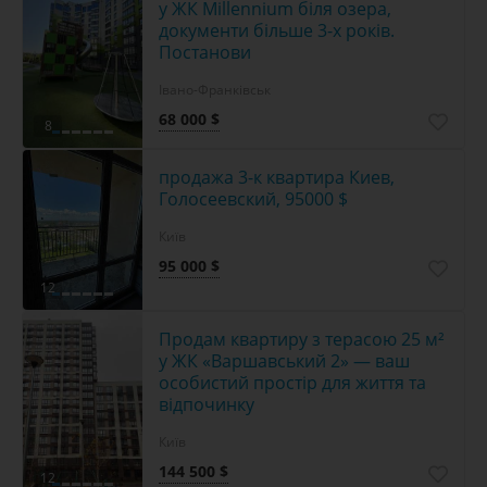
у ЖК Millennium біля озера,
документи більше 3-х років.
Постанови
Івано-Франківськ
68 000 $
8
продажа 3-к квартира Киев,
Голосеевский, 95000 $
Київ
95 000 $
12
Продам квартиру з терасою 25 м²
у ЖК «Варшавський 2» — ваш
особистий простір для життя та
відпочинку
Київ
144 500 $
12