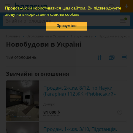
Продовжуючи користуватися цим сайтом, Ви підтверджуєте
згоду на використання файлів cookies
Зрозуміло
Головна
Оголошення в Україні
Нерухомість
Продажа нерухомос
Новобудови в Україні
189 оголошень
Звичайні оголошення
Продам. 2-к.кв. 8/12, пр.Науки
(Гагаріна) 112 ЖК «Рибінський»
Дніпро
81 000 $
9
Продам. 1-к.кв. 3/10, Підстанція.