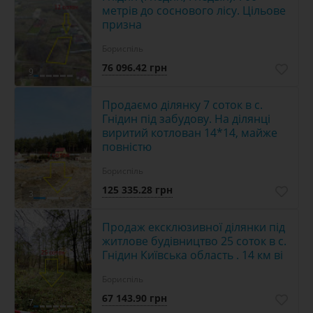
метрів до соснового лісу. Цільове
призна
Бориспіль
76 096.42 грн
9
Продаємо ділянку 7 соток в с.
Гнідин під забудову. На ділянці
виритий котлован 14*14, майже
повністю
Бориспіль
125 335.28 грн
3
Продаж ексклюзивної ділянки під
житлове будівництво 25 соток в с.
Гнідин Київська область . 14 км ві
Бориспіль
67 143.90 грн
7