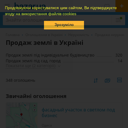
Продовжуючи користуватися цим сайтом, Ви підтверджуєте
згоду на використання файлів cookies
Зрозуміло
Головна
Оголошення в Україні
Нерухомість
Продажа нерухомос
Продаж землі в Україні
Продаж землі під індивідуальне будівництво
320
Продаж землі під сад, город
14
Показати ще (2 категорії)
348 оголошень
Звичайні оголошення
фасадный участок в светлом под
бизнес
Одеса