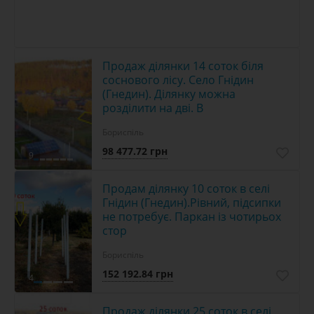
Продаж ділянки 14 соток біля
соснового лісу. Село Гнідин
(Гнедин). Ділянку можна
розділити на дві. В
Бориспіль
98 477.72 грн
9
Продам ділянку 10 соток в селі
Гнідин (Гнедин).Рівний, підсипки
не потребує. Паркан із чотирьох
стор
Бориспіль
152 192.84 грн
4
Продаж ділянки 25 соток в селі