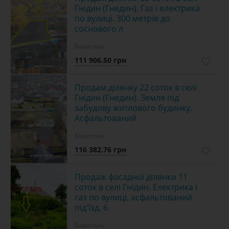
Гнідин (Гнедин). Газ і електрика
по вулиці. 300 метрів до
соснового л
Бориспіль
111 906.50 грн
3
Продам ділянку 22 соток в селі
Гнідин (Гнедин). Земля під
забудову житлового будинку.
Асфальтований
Бориспіль
116 382.76 грн
6
Продаж фасадної ділянки 11
соток в селі Гнідин. Електрика і
газ по вулиці, асфальтований
під'їзд. 6
Бориспіль