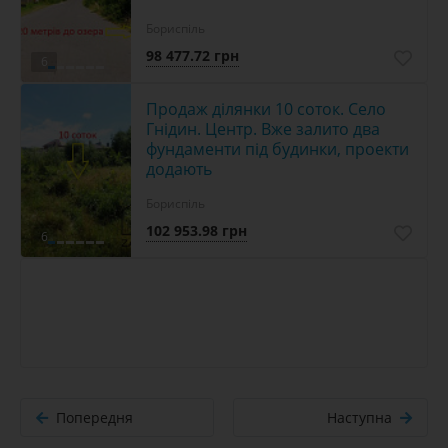
Бориспіль
98 477.72 грн
6
Продаж ділянки 10 соток. Село
Гнідин. Центр. Вже залито два
фундаменти під будинки, проекти
додають
Бориспіль
102 953.98 грн
6
Попередня
Наступна