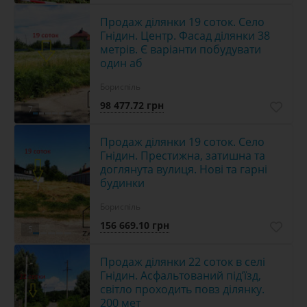
Продаж ділянки 19 соток. Село
Гнідин. Центр. Фасад ділянки 38
метрів. Є варіанти побудувати
один аб
Бориспіль
98 477.72 грн
7
Продаж ділянки 19 соток. Село
Гнідин. Престижна, затишна та
доглянута вулиця. Нові та гарні
будинки
Бориспіль
156 669.10 грн
5
Продаж ділянки 22 соток в селі
Гнідин. Асфальтований під’їзд,
світло проходить повз ділянку.
200 мет