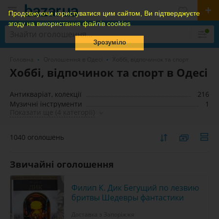
Продовжуючи користуватися цим сайтом, Ви підтверджуєте
згоду на використання файлів cookies
Зрозуміло
Головна
Оголошення в Одесі
Хоббі, відпочинок та спорт
Хоббі, відпочинок та спорт в Одесі
Антикваріат, колекції
216
Музичні інструменти
1
Показати ще (4 категорії)
1040 оголошень
Звичайні оголошення
Филип К. Дик Бегущий по лезвию
бритвы Шедевры фантастики
Доставка з Запоріжжя