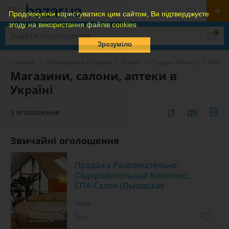
Продовжуючи користуватися цим сайтом, Ви підтверджуєте
згоду на використання файлів cookies
Зрозуміло
Головна
Оголошення в Україні
Бізнес
Продаж бізнесу
Магази
Магазини, салони, аптеки в
Україні
3 оголошення
Звичайні оголошення
Продажа Развлекательно-
Оздоровительный Комплекс,
СПА-Салон (Львовская
Львів
Торг
12