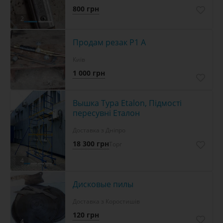
800 грн
2
Продам резак Р1 А
Київ
1 000 грн
Вышка Тура Etalon, Підмості
пересувні Еталон
Доставка з Дніпро
18 300 грн
Торг
4
Дисковые пилы
Доставка з Коростишів
120 грн
4