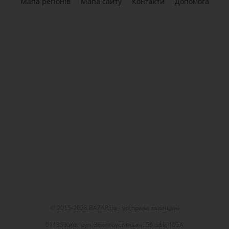
Мапа регіонів
Мапа сайту
Контакти
Допомога
© 2015-2025 BAZAR.ua - усі права захищені
01135 Київ, вул. Золотоустівська, 50 офіс 105А