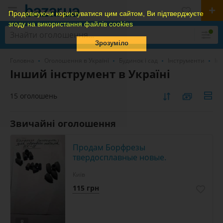
Продовжуючи користуватися цим сайтом, Ви підтверджуєте
згоду на використання файлів cookies
Зрозуміло
Головна
Оголошення в Україні
Будинок і сад
Інструменти
Ін
Інший інструмент в Україні
15 оголошень
Звичайні оголошення
Продам Борфрезы
твердосплавные новые.
Київ
115 грн
8