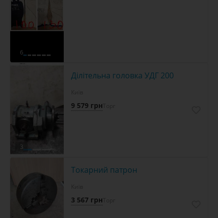
6
Ділітельна головка УДГ 200
Київ
9 579 грн
Торг
3
Токарний патрон
Київ
3 567 грн
Торг