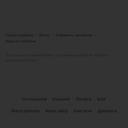
Головні рубрики
Бізнес
Сировина, матеріали
Корисні копалини
Оголошення Украина: Бізнес, Сировина, матеріали, Корисні
копалини в Україні
Оголошення
Компанії
Послуги
Блог
Мапа регіонів
Мапа сайту
Контакти
Допомога