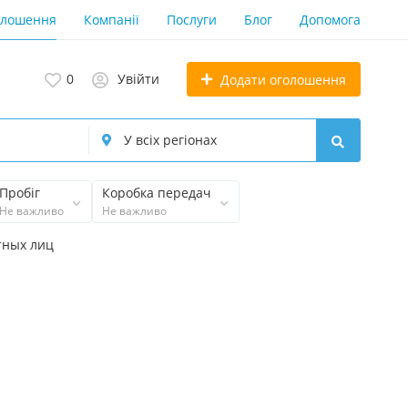
олошення
Компанії
Послуги
Блог
Допомога
0
Увійти
Додати оголошення
Пробіг
Коробка передач
Не важливо
Не важливо
тных лиц