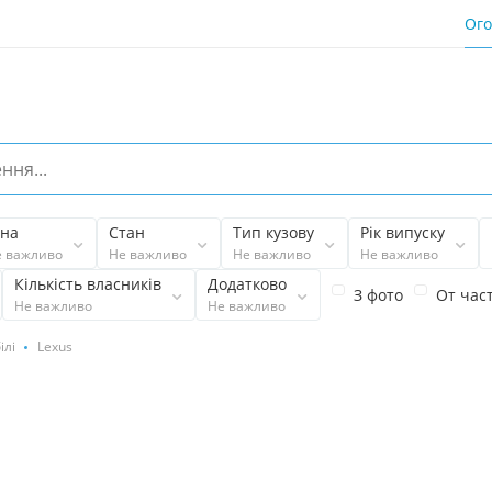
Ог
іна
Стан
Тип кузову
Рік випуску
е важливо
Не важливо
Не важливо
Не важливо
Кількість власників
Додатково
З фото
От час
Не важливо
Не важливо
ілі
Lexus