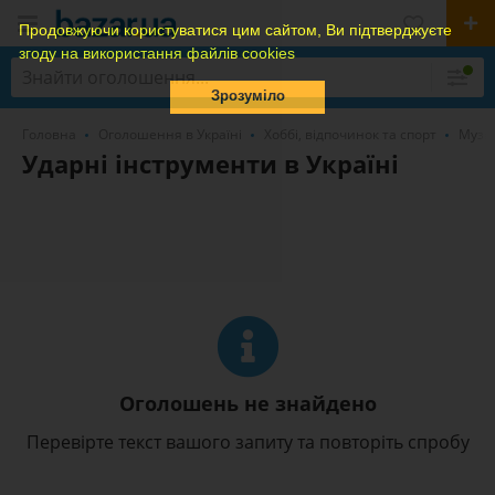
Продовжуючи користуватися цим сайтом, Ви підтверджуєте
згоду на використання файлів cookies
Зрозуміло
Головна
Оголошення в Україні
Хоббі, відпочинок та спорт
Музи
Ударні інструменти в Україні
Оголошень не знайдено
Перевірте текст вашого запиту та повторіть спробу