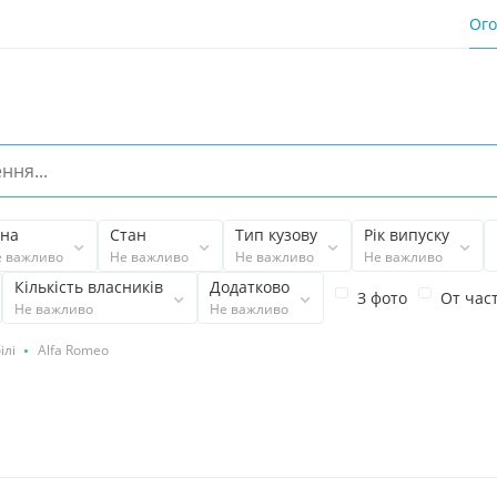
Ог
іна
Стан
Тип кузову
Рік випуску
е важливо
Не важливо
Не важливо
Не важливо
Кількість власників
Додатково
З фото
От час
Не важливо
Не важливо
ілі
Alfa Romeo