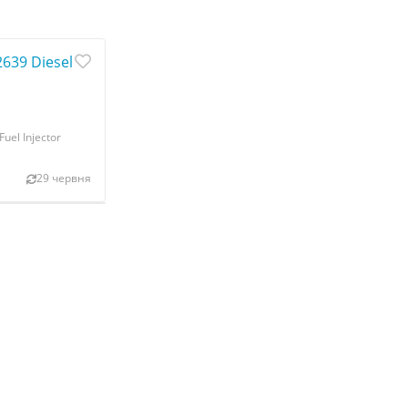
2639 Diesel Fuel Injector Nozzles 0433172656
uel Injector
29 червня