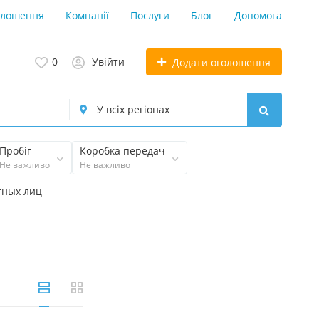
олошення
Компанії
Послуги
Блог
Допомога
0
Увійти
Додати оголошення
Пробіг
Коробка передач
Не важливо
Не важливо
тных лиц