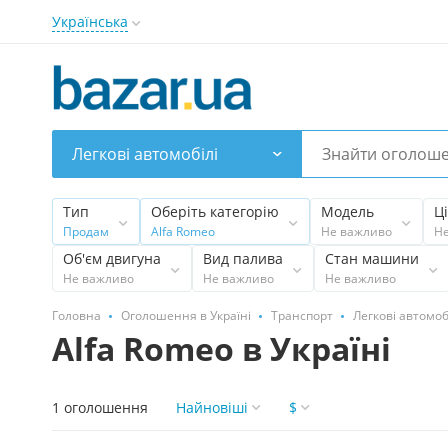
Українська
Легкові автомобілі
Тип
Оберіть категорію
Модель
Ц
Продам
Alfa Romeo
Не важливо
Н
Об'єм двигуна
Вид палива
Стан машини
Не важливо
Не важливо
Не важливо
Головна
Оголошення в Україні
Транспорт
Легкові автомоб
Alfa Romeo в Україні
1 оголошення
Найновіші
$