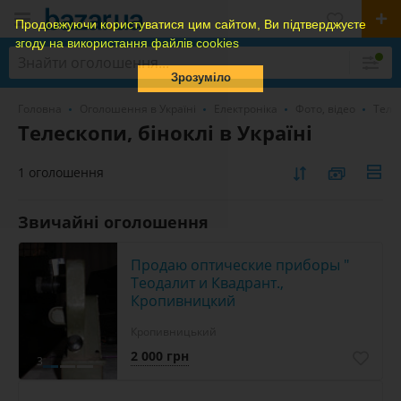
Продовжуючи користуватися цим сайтом, Ви підтверджуєте
згоду на використання файлів cookies
Зрозуміло
Головна
Оголошення в Україні
Електроніка
Фото, відео
Телес
Телескопи, біноклі в Україні
1 оголошення
Звичайні оголошення
Продаю оптические приборы "
Теодалит и Квадрант.,
Кропивницкий
Кропивницький
2 000 грн
3