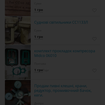
Суми
1 грн
Суднові світильники СС1133Л
Суми
1 грн
комплект прокладок компресора
Midco 06010
Полтава
1 грн
Торг
Продам пивні клешні, крани,
редуктор, промивочний бачок,
кеги.
Дніпро