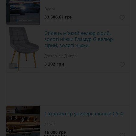
Одеса
33 586.61 грн
4
Стілець м'який велюр сірий,
золоті ніжки Гламур G велюр
сірий, золоті ніжки
Доставка з Дніпро
3 292 грн
4
Сахариметр универсальный СУ-4.
Харків
16 000 грн