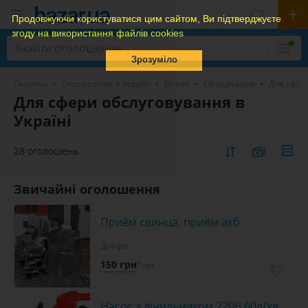
Продовжуючи користуватися цим сайтом, Ви підтверджуєте
згоду на використання файлів cookies
Зрозуміло
Головна
Оголошення в Україні
Бізнес
Обладнання
Для сфер
Для сфери обслуговування в
Україні
28 оголошень
Звичайні оголошення
Приём свинца, приём акб
Дніпро
150 грн
Торг
Насос з лічильником 220В 60л/хв