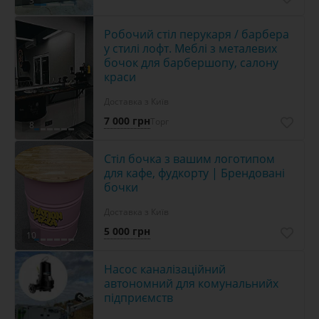
3
Робочий стіл перукаря / барбера
у стилі лофт. Меблі з металевих
бочок для барбершопу, салону
краси
Доставка з Київ
7 000 грн
Торг
8
Стіл бочка з вашим логотипом
для кафе, фудкорту | Брендовані
бочки
Доставка з Київ
5 000 грн
10
Насос каналізаційний
автономний для комунальнийх
підприємств