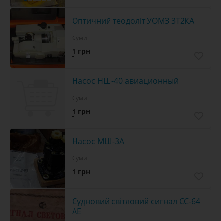
Оптичний теодоліт УОМЗ 3Т2КА
Суми
1 грн
Насос НШ-40 авиационный
Суми
1 грн
Насос МШ-3А
Суми
1 грн
Судновий світловий сигнал СС-64
АЕ