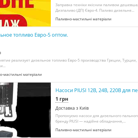
Заправка техніки якісним паливом дешевша,
Дизпаливо (ДП) Євро-4. Паливо дизельне...
Паливно-мастильні матеріали
ьное топливо Евро-5 оптом.
о
ятие реализует дизельное топливо Евро-5 производства Греции, Турции, 
...
о-мастильні матеріали
Насоси PIUSI 12В, 24В, 220В для 
1 грн
Доставка з Київ
Пропонуємо насоси для дизельного пального 
бренду PIUSI — надійне обладнання,...
Паливно-мастильні матеріали