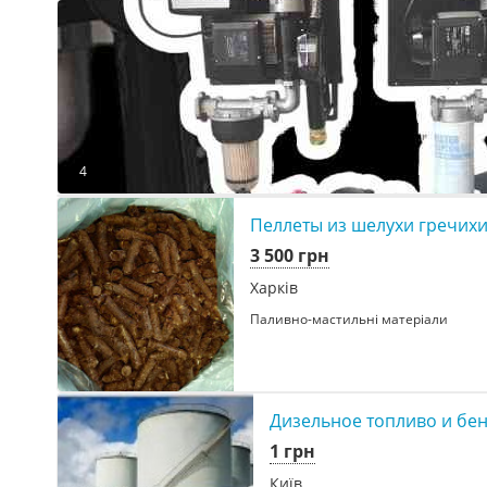
4
Пеллеты из шелухи гречихи
3 500 грн
Харків
Паливно-мастильні матеріали
Дизельное топливо и бен
1 грн
Київ