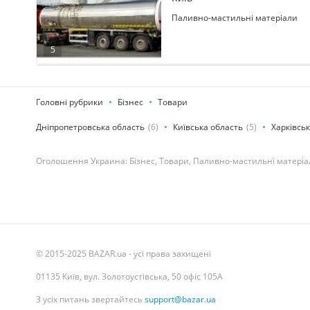
Паливно-мастильні матеріали
5
Головні рубрики
Бізнес
Товари
Дніпропетровська область
(6)
Київська область
(5)
Харківсь
Оголошення Украина: Бізнес, Товари, Паливно-мастильні матеріал
© 2015-2025 BAZAR.ua - усі права захищені
01135 Київ, вул. Золотоустівська, 50 офіс 105А
З усіх питань звертайтесь
support@bazar.ua