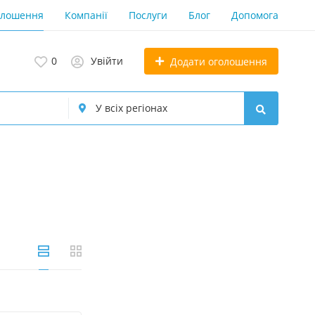
олошення
Компанії
Послуги
Блог
Допомога
0
Увійти
Додати оголошення