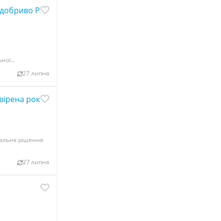
 добриво PARTNER
ної...
27 липня
евірена роками
еальне рішення
27 липня