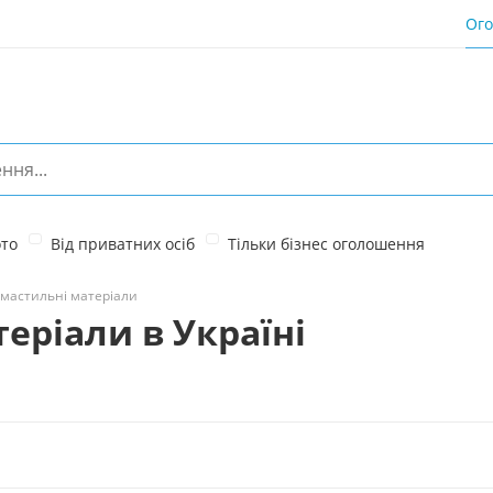
Ог
ото
Від приватних осіб
Тільки бізнес оголошення
мастильні матеріали
еріали в Україні