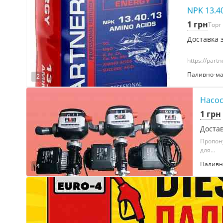
NPK 13.
1 грн
Торг
Доставка з
https://par
Паливно-ма
2
Насос
1 грн
Достав
Пропону
для...
Паливн
4