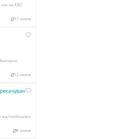
 ніж на АЗС!
17 липня
Болгарии,
12 липня
перекачування пального
від італійського
8 липня