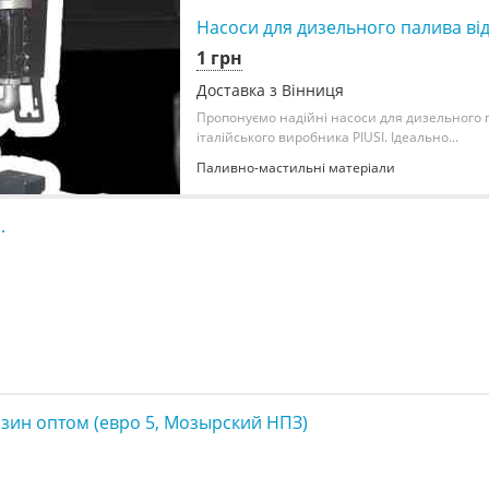
Насоси для дизельного палива від
1 грн
Доставка з Вінниця
Пропонуємо надійні насоси для дизельного 
італійського виробника PIUSI. Ідеально...
Паливно-мастильні матеріали
.
зин оптом (евро 5, Мозырский НПЗ)