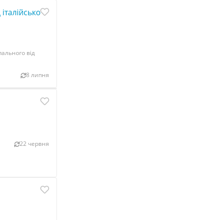
 італійського виробника PIUSI
пального від
8 липня
22 червня