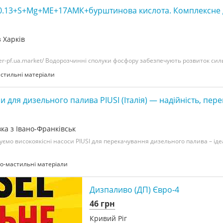
40.13+S+Mg+МЕ+17АМК+бурштинова кислота. Комплексне
 Харків
tner-pf.ua.market/ Водорозчинні сполуки фосфору забезпечують розвиток силь
стильні матеріали
и для дизельного палива PIUSI (Італія) — надійність, пер
ка з Івано-Франківськ
ємо високоякісні насоси PIUSI для перекачування дизельного палива – ід
о-мастильні матеріали
Дизпаливо (ДП) Євро-4
46 грн
Кривий Ріг