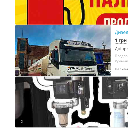
Дизел
1 грн
Дніпр
Предпри
Румынии
Паливн
2