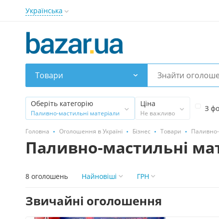
Українська
Товари
Оберіть категорію
Ціна
З ф
Паливно-мастильні матеріали
Не важливо
Головна
Оголошення в Україні
Бізнес
Товари
Паливно-
Паливно-мастильні мат
8 оголошень
Найновіші
ГРН
Звичайні оголошення