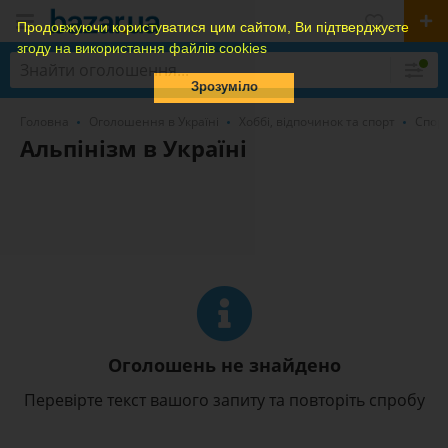
Продовжуючи користуватися цим сайтом, Ви підтверджуєте
згоду на використання файлів cookies
Зрозуміло
Головна
Оголошення в Україні
Хоббі, відпочинок та спорт
Спорт
Альпінізм в Україні
Оголошень не знайдено
Перевірте текст вашого запиту та повторіть спробу