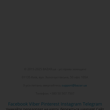
© 2015-2025 BAZAR.ua - усі права захищені
01135 Київ, вул. Золотоустівська, 50 офіс 105А
З усіх питань звертайтесь
support@bazar.ua
Телефон: +380 50 507 7507
Facebook
Viber
Pinterest
Instagram
Telegram
Уникайте передоплат на карту, бережіться шахраїв! Сайт