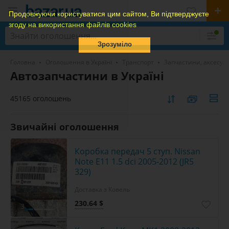
Продовжуючи користуватися цим сайтом, Ви підтверджуєте
згоду на використання файлів cookies
Зрозуміло
Головна
Оголошення в Україні
Транспорт
Запчастини, аксесуа
Автозапчастини в Україні
45165 оголошень
Звичайні оголошення
Коробка передач 5 ступ. Nissan
Note E11 1.5 dci 2005-2012 (JR5
329)
Доставка з Ковель
230.64 $
3