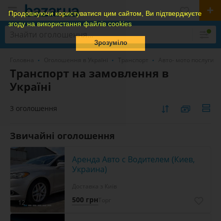
Продовжуючи користуватися цим сайтом, Ви підтверджуєте
згоду на використання файлів cookies
Зрозуміло
Головна
Оголошення в Україні
Транспорт
Авто- мото послуги
Транспорт на замовлення в
Україні
3 оголошення
Звичайні оголошення
Аренда Авто с Водителем (Киев,
Украина)
Доставка з Київ
500 грн
Торг
12