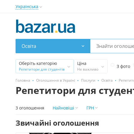
Українська
Освіта
Оберіть категорію
Ціна
З фото
Репетитори для студентів
Не важливо
Головна
Оголошення в Україні
Послуги
Освіта
Репетито
Репетитори для студент
3 оголошення
Найновіші
ГРН
Звичайні оголошення