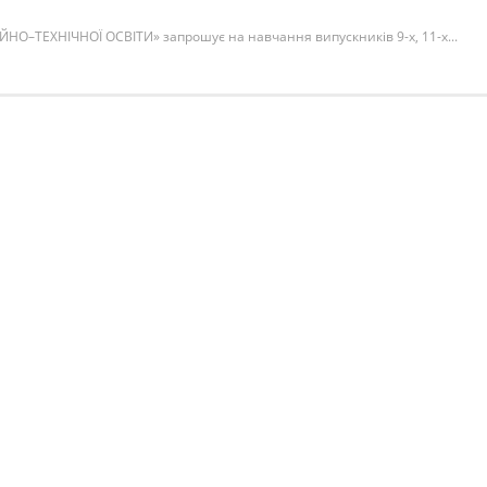
О–ТЕХНІЧНОЇ ОСВІТИ» запрошує на навчання випускників 9-х, 11-х...