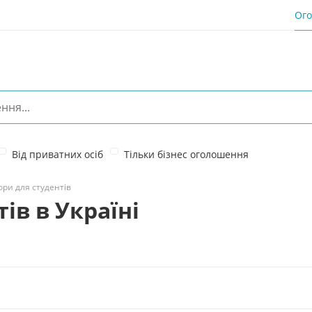
Ог
Від приватних осіб
Тільки бізнес оголошення
ри для студентів
ів в Україні