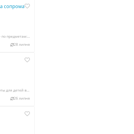
ка сопромат
по предметам:...
28 липня
ы для детей в...
26 липня