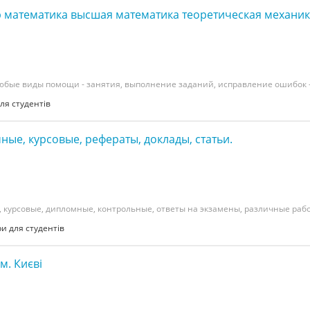
 математика высшая математика теоретическая механи
бые виды помощи - занятия, выполнение заданий, исправление ошибок - 
ля студентів
ые, курсовые, рефераты, доклады, статьи.
 курсовые, дипломные, контрольные, ответы на экзамены, различные работ
и для студентів
м. Києві