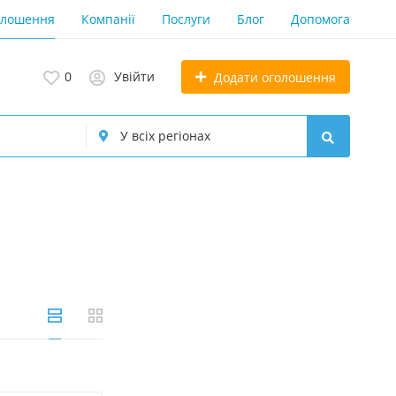
олошення
Компанії
Послуги
Блог
Допомога
0
Увійти
Додати оголошення