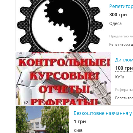
Репетитор
300 грн
Одеса
Предлагаю лю
Репетитори д
Дипломн
100 грн
Київ
Рефераты,
Репетитор
Безкоштовне навчання у 
1 грн
Київ