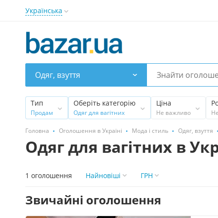
Українська
Одяг, взуття
Тип
Оберіть категорію
Ціна
Р
Продам
Одяг для вагітних
Не важливо
Н
Головна
Оголошення в Україні
Мода і стиль
Одяг, взуття
Одяг для вагітних в Укр
1 оголошення
Найновіші
ГРН
Звичайні оголошення