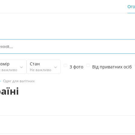
Ог
озмір
Стан
З фото
Від приватних осіб
е важливо
Не важливо
Одяг для вагітних
аїні