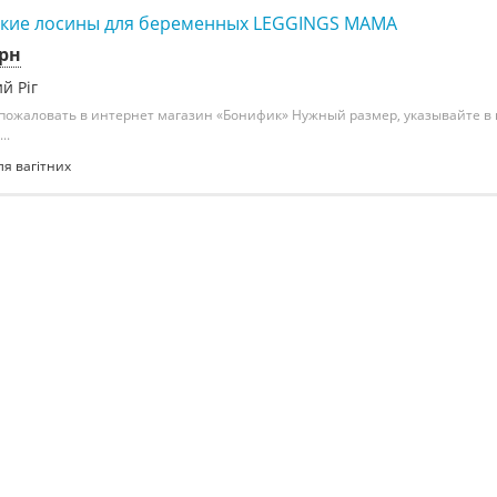
кие лосины для беременных LEGGINGS MAMA
грн
й Ріг
пожаловать в интернет магазин «Бонифик» Нужный размер, указывайте в
..
ля вагітних