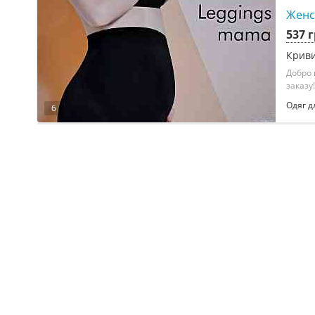
Женс
537 
Криви
Добро 
заказу!.
Одяг д
6