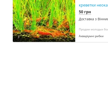
креветки неок
50 грн
Доставка з Вінни
Продам молодых боло
Акваріумні рибки
3