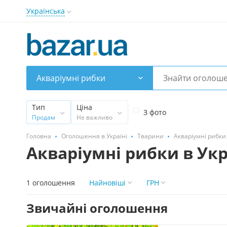
Українська
Акваріумні рибки
Тип
Ціна
З фото
Продам
Не важливо
Головна
Оголошення в Україні
Тварини
Акваріумні рибки
Акваріумні рибки в Укр
1 оголошення
Найновіші
ГРН
Звичайні оголошення