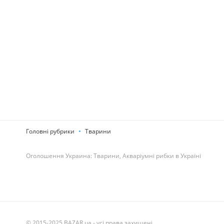
Головні рубрики
Тварини
Оголошення Украина: Тварини, Акваріумні рибки в Україні
© 2015-2025 BAZAR.ua - усі права захищені