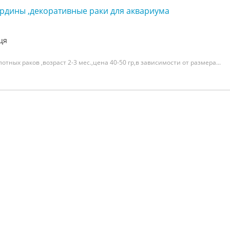
ардины ,декоративные раки для аквариума
ця
тных раков ,возраст 2-3 мес.,цена 40-50 гр,в зависимости от размера...