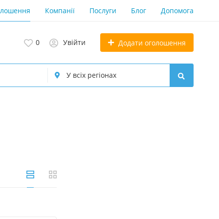
олошення
Компанії
Послуги
Блог
Допомога
0
Увійти
Додати оголошення