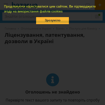
Продовжуючи користуватися цим сайтом, Ви підтверджуєте
згоду на використання файлів cookies
Зрозуміло
Головна
Оголошення в Україні
Бізнес
Послуги для бізнесу
Юр
Ліцензування, патентування,
дозволи в Україні
Оголошень не знайдено
Перевірте текст вашого запиту та повторіть спробу