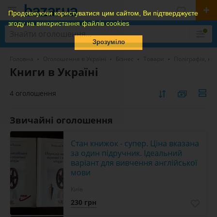
Продовжуючи користуватися цим сайтом, Ви підтверджуєте
згоду на використання файлів cookies
Зрозуміло
Головна
Оголошення в Україні
Бізнес
Товари
Поліграфія, кн
Книги в Україні
4 оголошення
Звичайні оголошення
Стан книжок - супер. Ціна вказана
за один підручник. Ідеальний
варіант для вивчення англійської
мови
Київ
230 грн