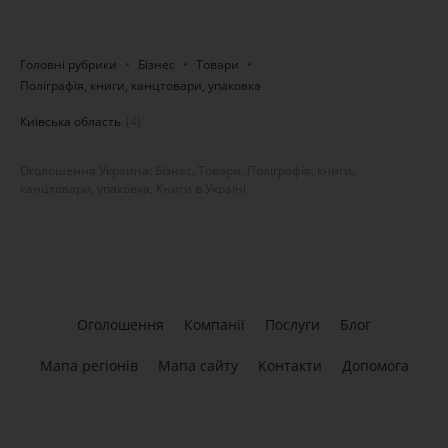
Головні рубрики
Бізнес
Товари
Поліграфія, книги, канцтовари, упаковка
Київська область
(4)
Оголошення Украина: Бізнес, Товари, Поліграфія, книги,
канцтовари, упаковка, Книги в Україні
Оголошення
Компанії
Послуги
Блог
Мапа регіонів
Мапа сайту
Контакти
Допомога