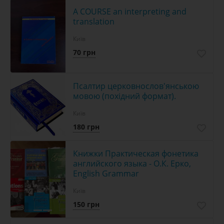
A COURSE an interpreting and
translation
Київ
70 грн
Псалтир церковнослов'янською
мовою (похідний формат).
Київ
180 грн
Книжки Практическая фонетика
английского языка - О.К. Ерко,
English Grammar
Київ
150 грн
3