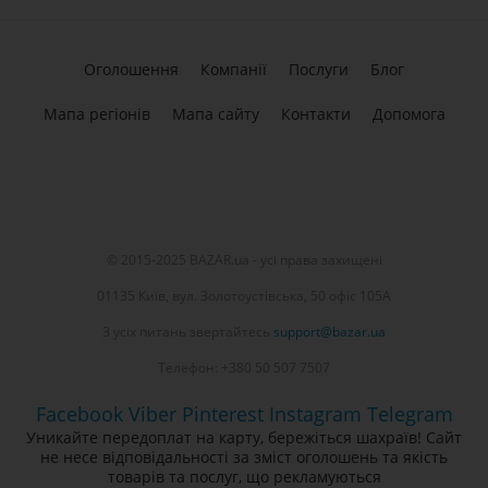
Оголошення
Компанії
Послуги
Блог
Мапа регіонів
Мапа сайту
Контакти
Допомога
© 2015-2025 BAZAR.ua - усі права захищені
01135 Київ, вул. Золотоустівська, 50 офіс 105А
З усіх питань звертайтесь
support@bazar.ua
Телефон: +380 50 507 7507
Facebook
Viber
Pinterest
Instagram
Telegram
Уникайте передоплат на карту, бережіться шахраїв! Сайт
не несе відповідальності за зміст оголошень та якість
товарів та послуг, що рекламуються