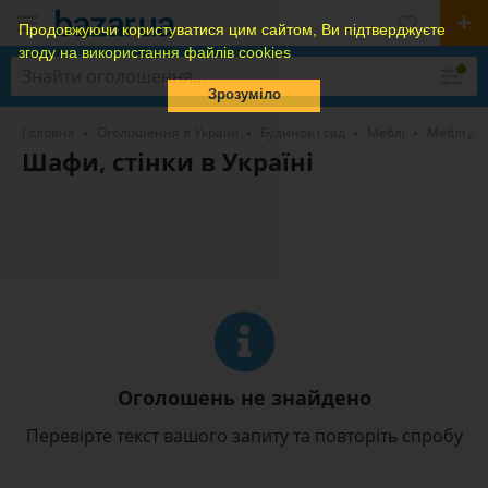
Продовжуючи користуватися цим сайтом, Ви підтверджуєте
згоду на використання файлів cookies
Зрозуміло
Головна
Оголошення в Україні
Будинок і сад
Меблі
Меблі для
Шафи, стінки в Україні
Оголошень не знайдено
Перевірте текст вашого запиту та повторіть спробу