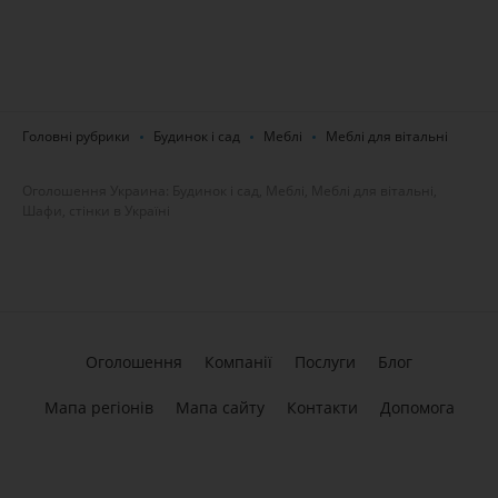
Головні рубрики
Будинок і сад
Меблі
Меблі для вітальні
Оголошення Украина: Будинок і сад, Меблі, Меблі для вітальні,
Шафи, стінки в Україні
Оголошення
Компанії
Послуги
Блог
Мапа регіонів
Мапа сайту
Контакти
Допомога