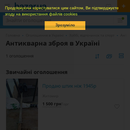
Продовжуючи користуватися цим сайтом, Ви підтверджуєте
згоду на використання файлів cookies
Зрозуміло
Головна
Оголошення в Україні
Хоббі, відпочинок та спорт
Антик
Антикварна зброя в Україні
1 оголошення
Звичайні оголошення
Продаю штик ніж 1945р
Житомир
1 500 грн
Торг