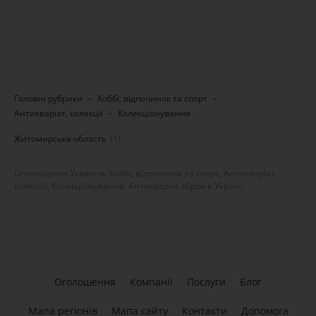
Головні рубрики
Хоббі, відпочинок та спорт
Антикваріат, колекції
Колекціонування
Житомирська область
(1)
Оголошення Украина: Хоббі, відпочинок та спорт, Антикваріат,
колекції, Колекціонування, Антикварна зброя в Україні
Оголошення
Компанії
Послуги
Блог
Мапа регіонів
Мапа сайту
Контакти
Допомога