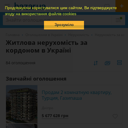
Продовжуючи користуватися цим сайтом, Ви підтверджуєте
згоду на використання файлів cookies
Зрозуміло
Головна
Оголошення в Україні
Нерухомість
Нерухомість за ко
Житлова нерухомість за
кордоном в Україні
84 оголошення
Звичайні оголошення
Продам 2 комнатную квартиру,
Турция, Газипаша
Дніпро
5 677 628 грн
10