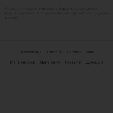
Оголошення Украина: Нерухомість, Нерухомість за кордоном,
Продаж нерухомості за кордоном, Житлова нерухомість за кордоном
в Україні
Оголошення
Компанії
Послуги
Блог
Мапа регіонів
Мапа сайту
Контакти
Допомога